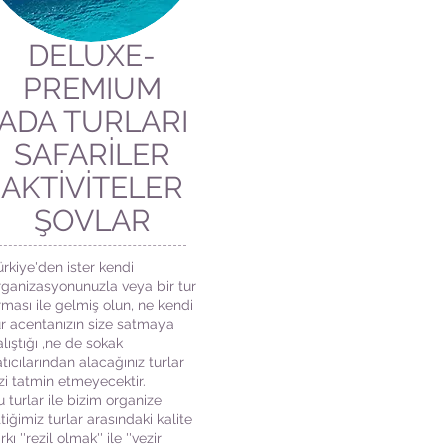
DELUXE-
PREMIUM
ADA TURLARI
SAFARİLER
AKTİVİTELER
ŞOVLAR
ürkiye'den ister kendi
rganizasyonunuzla veya bir tur
irması ile gelmiş olun, ne kendi
ur acentanızın size satmaya
alıştığı ,ne de sokak
atıcılarından alacağınız turlar
izi tatmin etmeyecektir.
u turlar ile bizim organize
tiğimiz turlar arasındaki kalite
rkı ''rezil olmak'' ile ''vezir