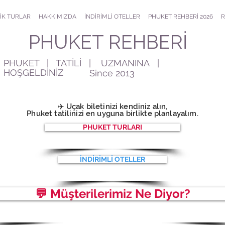
İK TURLAR
HAKKIMIZDA
İNDİRİMLİ OTELLER
PHUKET REHBERİ 2026
R
PHUKET REHBERİ
PHUKET | TATİLİ | UZMANINA |
HOŞGELDİNİZ
Since 2013
✈️ Uçak biletinizi kendiniz alın,
Phuke
t tatilinizi en uyguna birlikte planlayalım.
PHUKET TURLARI
İNDİRİMLİ OTELLER
💬 Müşterilerimiz Ne Diyor?