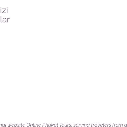
izi
lar
onal website
Online Phuket Tours
, serving travelers from