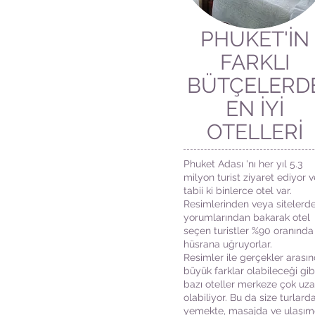
PHUKET'İN
FARKLI
BÜTÇELERD
EN İYİ
OTELLERİ
Phuket Adası 'nı her yıl 5.3
milyon turist ziyaret ediyor v
tabii ki binlerce otel var.
Resimlerinden veya sitelerde
yorumlarından bakarak otel
seçen turistler %90 oranında
hüsrana uğruyorlar.
Resimler ile gerçekler arası
büyük farklar olabileceği gibi
bazı oteller merkeze çok uz
olabiliyor. Bu da size turlarda
yemekte, masajda ve ulaşı