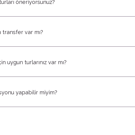
turları öneriyorsunuz?
il sürenize, bütçenize ve beklentilerinize göre değişir. WhatsApp üzeri
 transfer var mı?
ünde Phuket'teki otellerden ücretsiz alınış ve tur sonunda otele bırakı
rsanız bazı turlar için ücretli özel araç temin edebiliyoruz.
çin uygun turlarınız var mı?
için uygun ada turları, fil koruma merkezleri ve özel tekne seçenekleri
syonu yapabilir miyim?
si, catamaran,yacht,özel araç, özel rehber ve kişiye özel programlar o