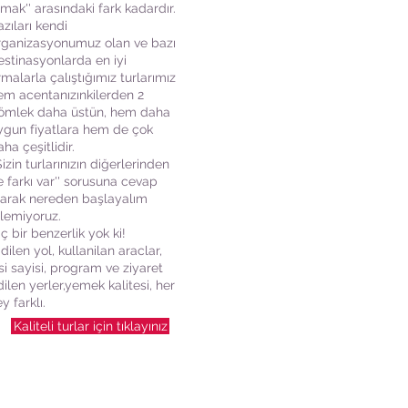
lmak'' arasındaki fark kadardır.
azıları kendi
rganizasyonumuz olan ve bazı
estinasyonlarda en iyi
irmalarla çalıştığımız turlarımız
em acentanızınkilerden 2
ömlek daha üstün, hem daha
ygun fiyatlara hem de çok
ha çeşitlidir.
Sizin turlarınızın diğerlerinden
e farkı var'' sorusuna cevap
larak nereden başlayalım
ilemiyoruz.
ç bir benzerlik yok ki!
dilen yol, kullanilan araclar,
isi sayisi, program ve ziyaret
dilen yerler,yemek kalitesi, her
y farklı.
Kaliteli turlar için tıklayınız