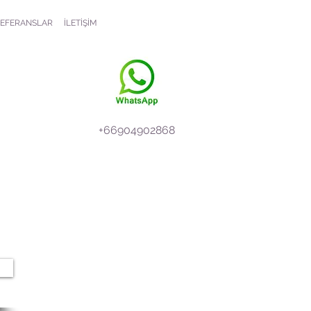
EFERANSLAR
İLETİŞİM
+66904902868