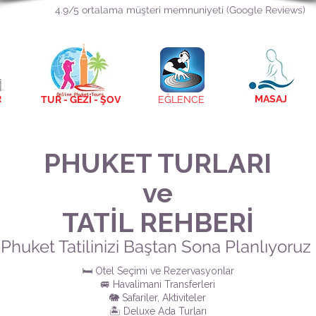
4.9/5 ortalama müşteri memnuniyeti (Google Reviews)
R
MASAJ
TUR - GEZİ - ŞOV
EĞLENCE
PHUKET TURLARI
ve
TATİL REHBERİ
Phuket Tatilinizi Baştan Sona Planlıyoruz
🛏️ Otel Seçimi ve Rezervasyonlar
🚐 Havalimani Transferleri
🐘 Safariler, Aktiviteler
🏝️ Deluxe Ada Turları