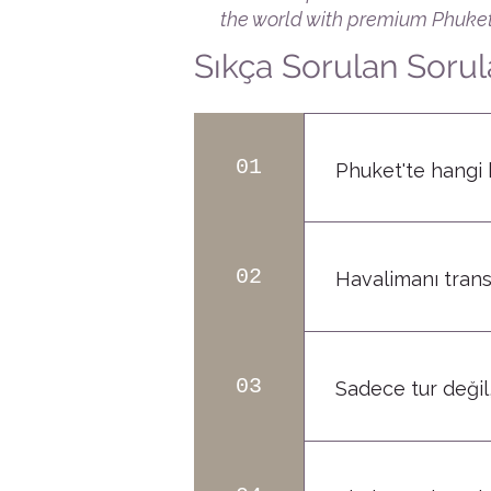
the world with premium Phuket
Sıkça Sorulan Sorul
01
Phuket'te hangi
Doğru otel bölgesi seçim
arayan misafirler için
02
Havalimanı trans
danışmanlık veriyoruz. 
Evet. Phuket Havalimanı
farklı araç seçenekleri
03
Sadece tur değil
Evet. Phuket'te konakla
konusunda destek sağl