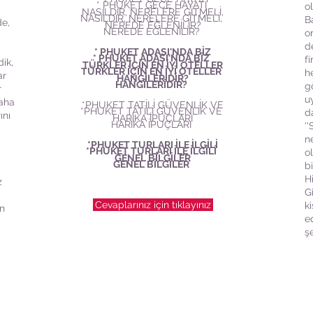
* PHUKET GECE HAYATI
o
NASILDIR, NERELERE GİTMELİ,
NASILDIR, NERELERE GİTMELİ,
B
de,
NEREDE EĞLENİLİR?
NEREDE EĞLENİLİR?
o
d
* PHUKET ADASI'NDA BİZ
* PHUKET ADASI'NDA BİZ
f
dik,
TÜRKLER İÇİN EN İYİ OTELLER
TÜRKLER İÇİN EN İYİ OTELLER
h
ar
HANGİLERİDİR?
HANGİLERİDİR?
g
r
u
daha
*PHUKET TATİLİ GÜVENLİK VE
*PHUKET TATİLİ GÜVENLİK VE
da
ını
HARİKA İPUÇLARI
HARİKA İPUÇLARI
''
n
*PHUKET TURLARI İLE İLGİLİ
*PHUKET TURLARI İLE İLGİLİ
o
GENEL BİLGİLER
GENEL BİLGİLER
b
Hi
z
Gi
Cevaplarınız için tıklayınız
k
ın
e
şe