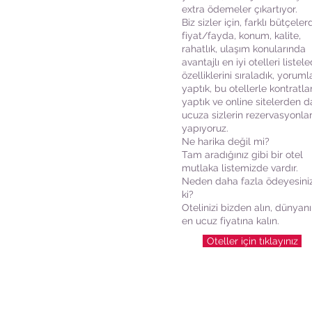
extra ödemeler çıkartıyor.
Biz sizler için, farklı bütçeler
fiyat/fayda, konum, kalite,
rahatlık, ulaşım konularında
avantajlı en iyi otelleri listele
özelliklerini sıraladık, yoruml
yaptık, bu otellerle kontratla
yaptık ve online sitelerden 
ucuza sizlerin rezervasyonlar
yapıyoruz.
Ne harika değil mi?
Tam aradığınız gibi bir otel
mutlaka listemizde vardır.
Neden daha fazla ödeyesini
ki?
Otelinizi bizden alın, dünyan
en ucuz fiyatına kalın.
Oteller için tıklayınız