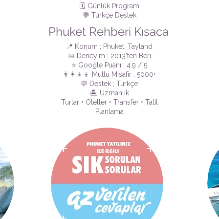
🗓️ Günlük Program
💬 Türkçe Destek
Phuket Rehberi Kısaca
📍 Konum ; Phuket, Tayland
📅 Deneyim ; 2013'ten Beri
⭐ Google Puanı ; 4.9 / 5
👨‍👩‍👧‍👦 Mutlu Misafir ; 5000+
💬 Destek ; Türkçe
🏝️ Uzmanlık
Turlar • Oteller • Transfer • Tatil
Planlama