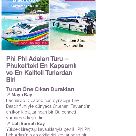
2400 Thb. Kişi Başı
Phi Phi Adaları Turu –
Phuket'teki En Kapsamlı
ve En Kaliteli Turlardan
Biri
Turun Öne Çıkan Durakları
📍
Maya Bay
Leonardo DiCaprio'nun oynadığı The
Beach filmiyle dünyaca ünlenen, Tayland'ın
en ikonik plajlarından biri.Bu cenneti
yürüyerek keşfedin.
📍
Loh Samah Bay
Yüksek kireçtaşı kayalıklarıyla çevrili, Phi Phi
Leh Adası'nın en etkileyici koylarından biri.