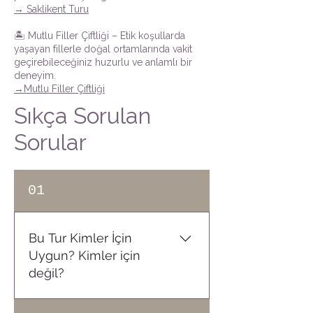
→ Saklikent Turu
🏝️ Mutlu Filler Çiftliği – Etik koşullarda
yaşayan fillerle doğal ortamlarında vakit
geçirebileceğiniz huzurlu ve anlamlı bir
deneyim.
→Mutlu Filler Çiftliği
Sıkça Sorulan
Sorular
01
Bu Tur Kimler İçin
Uygun? Kimler için
değil?
✅ İlk kez Phuket'e gelenler ✅ Balayı