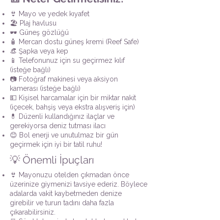
👙 Mayo ve yedek kıyafet
🏖️ Plaj havlusu
🕶️ Güneş gözlüğü
🧴 Mercan dostu güneş kremi (Reef Safe)
👒 Şapka veya kep
📱 Telefonunuz için su geçirmez kılıf
(isteğe bağlı)
📷 Fotoğraf makinesi veya aksiyon
kamerası (isteğe bağlı)
💵 Kişisel harcamalar için bir miktar nakit
(içecek, bahşiş veya ekstra alışveriş için)
💊 Düzenli kullandığınız ilaçlar ve
gerekiyorsa deniz tutması ilacı
😊 Bol enerji ve unutulmaz bir gün
geçirmek için iyi bir tatil ruhu!
💡 Önemli İpuçları
👙 Mayonuzu otelden çıkmadan önce
üzerinize giymenizi tavsiye ederiz. Böylece
adalarda vakit kaybetmeden denize
girebilir ve turun tadını daha fazla
çıkarabilirsiniz.