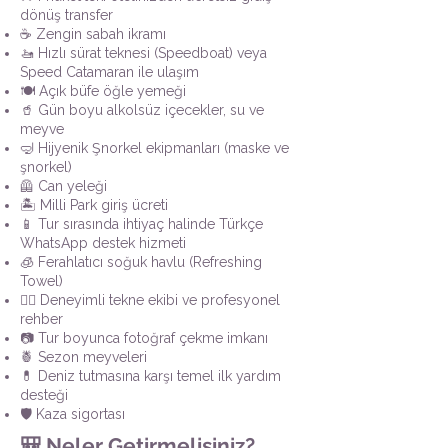
dönüş transfer
☕ Zengin sabah ikramı
🚤 Hızlı sürat teknesi (Speedboat) veya
Speed Catamaran ile ulaşım
🍽️ Açık büfe öğle yemeği
🥤 Gün boyu alkolsüz içecekler, su ve
meyve
🤿 Hijyenik Şnorkel ekipmanları (maske ve
şnorkel)
🦺 Can yeleği
🏝️ Milli Park giriş ücreti
📱 Tur sırasında ihtiyaç halinde Türkçe
WhatsApp destek hizmeti
🧊 Ferahlatıcı soğuk havlu (Refreshing
Towel)
👨‍✈️ Deneyimli tekne ekibi ve profesyonel
rehber
📷 Tur boyunca fotoğraf çekme imkanı
🍍 Sezon meyveleri
💊 Deniz tutmasına karşı temel ilk yardım
desteği
🛡️ Kaza sigortası
🎒 Neler Getirmelisiniz?