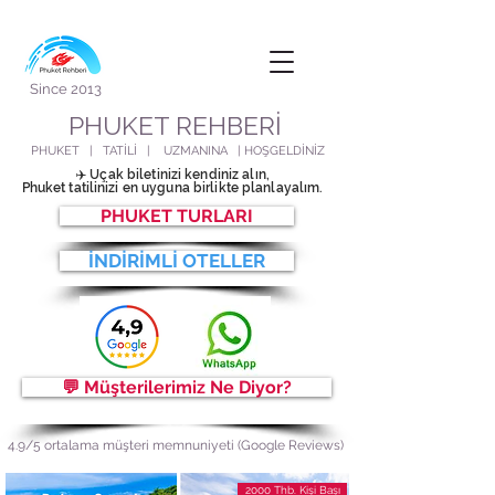
Since 2013
PHUKET REHBERİ
PHUKET | TATİLİ | UZMANINA | HOŞGELDİNİZ
✈️ Uçak biletinizi kendiniz alın,
Phuke
t tatilinizi en uyguna birlikte planlayalım.
PHUKET TURLARI
İNDİRİMLİ OTELLER
💬 Müşterilerimiz Ne Diyor?
4.9/5 ortalama müşteri memnuniyeti (Google Reviews)
2000 Thb. Kişi Başı