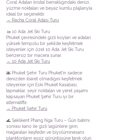
Coral Adaları kristal berraklığındaki denizi,
yüzme noktaları ve beyaz kumlu plajlarıyla
ideal bir seçenektir.
→ Racha Coral Adası Turu
🚤 10 Ada Jet Ski Turu
Phuket çevresindeki gizli koyları ve adaları
yüksek tempolu bir şekilde keşfetmek
isteyenler için özel 10 Ada Jet Ski Turu
benzersiz bir macera sunar.
→ 10 Ada Jet Ski Turu
🌆 Phuket Şehir Turu Phuket'in sadece
denizden ibaret olmadığını keşfetmek
isteyenler için Eski Phuket Kasabası,
tapınaklar, seyir noktaları ve yerel yaşamı
kapsayan Phuket Şehir Turu iyi bir
alternatiftir.
→ Phuket Şehir Turu
🌊 Saklikent Phang Nga Turu – Gün batımı
sonrası kano ile gizli lagünlere girin,
mağaraları keşfedin ve biyolüminesans
planktonların eşsiz görüntüsüne tanık olun.