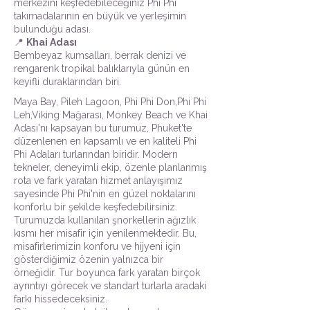
merkezini keşfedebileceğiniz Phi Phi
takımadalarının en büyük ve yerleşimin
bulunduğu adası.
📍
Khai Adası
Bembeyaz kumsalları, berrak denizi ve
rengarenk tropikal balıklarıyla günün en
keyifli duraklarından biri.
Maya Bay, Pileh Lagoon, Phi Phi Don,Phi Phi
Leh,Viking Mağarası, Monkey Beach ve Khai
Adası'nı kapsayan bu turumuz, Phuket'te
düzenlenen en kapsamlı ve en kaliteli Phi
Phi Adaları turlarından biridir. Modern
tekneler, deneyimli ekip, özenle planlanmış
rota ve fark yaratan hizmet anlayışımız
sayesinde Phi Phi'nin en güzel noktalarını
konforlu bir şekilde keşfedebilirsiniz.
Turumuzda kullanılan şnorkellerin ağızlık
kısmı her misafir için yenilenmektedir. Bu,
misafirlerimizin konforu ve hijyeni için
gösterdiğimiz özenin yalnızca bir
örneğidir. Tur boyunca fark yaratan birçok
ayrıntıyı görecek ve standart turlarla aradaki
farkı hissedeceksiniz.