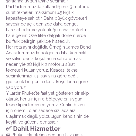
şartlarına uygun tekne seçimidir.
Phi Phi turumuzda kullandığımız 3 motorlu
sürat tekneleri maksimum 45 kişilik
kapasiteye sahiptir. Daha büyük gövdeleri
sayesinde açık denizde daha dengeli
hareket eder ve yolculuğu daha konforlu
hale getirir. Özellikle dalgalı dönemlerde
bu fark belirgin şekilde hissedilir.
Her rota aynı değildir. Örneğin James Bond
Adası turumuzda bölgenin daha korunaklı
ve sakin deniz koşullarına sahip olması
nedeniyle 28 kişilik 2 motorlu sürat
tekneleri kullanıyoruz. Kısacası tekne
seçimlerimizi kişi sayısına göre değil,
gidilecek bölgenin deniz koşullarına göre
yapıyoruz.
Yıllardır Phuket'te faaliyet gösteren bir ekip
olarak, her tur için o bölgeye en uygun
tekne tipini tercih ediyoruz. Çünkü bizim
için önemli olan sadece sizi adalara
ulaştırmak değil, yolculuğun kendisinin de
keyifli ve güvenli olmasıdır.
✅ Dahil Hizmetler
🚐 Phuket'teki otelinizden ücretsiz gidiş-