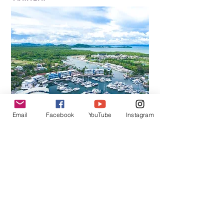
aktiviteleri, mağaralar ve gezi
deneyimi ön planda olduğu için
gününüzü çok daha keyifli
geçirebilirsiniz. Bizim amacımız size
herhangi bir tur satmak değil, Phuket
tatiliniz için en doğru turu
önermektir.
Email
Facebook
YouTube
Instagram
BOAT LAGOON veya diger bir liman