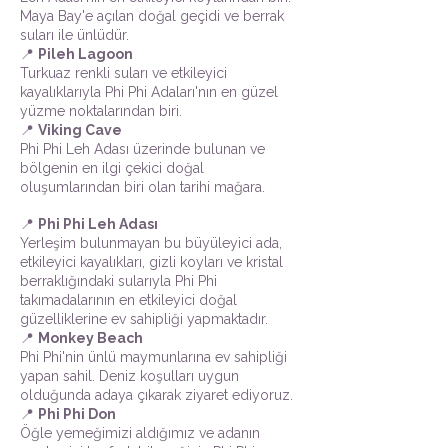
Maya Bay'e açılan doğal geçidi ve berrak
suları ile ünlüdür.
📍
Pileh Lagoon
Turkuaz renkli suları ve etkileyici
kayalıklarıyla Phi Phi Adaları'nın en güzel
yüzme noktalarından biri.
📍
Viking Cave
Phi Phi Leh Adası üzerinde bulunan ve
bölgenin en ilgi çekici doğal
oluşumlarından biri olan tarihi mağara.
📍
Phi Phi Leh Adası
Yerleşim bulunmayan bu büyüleyici ada,
etkileyici kayalıkları, gizli koyları ve kristal
berraklığındaki sularıyla Phi Phi
takımadalarının en etkileyici doğal
güzelliklerine ev sahipliği yapmaktadır.
📍
Monkey Beach
Phi Phi'nin ünlü maymunlarına ev sahipliği
yapan sahil. Deniz koşulları uygun
olduğunda adaya çıkarak ziyaret ediyoruz.
📍
Phi Phi Don
Öğle yemeğimizi aldığımız ve adanın