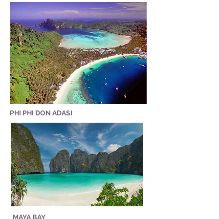
ücretlendirmesinde yaşın yanı sıra
yüzme, şnorkel dalışı ve denizin
boy kriterini de dikkate
tadını çıkarma üzerine kurulmuş bir
alabilmektedir. Bu nedenle
turdur. Gün içerisinde birçok noktada
çocuklarınızın yaşını ve yaklaşık
tekneden denize girilir ve turun en
boyunu rezervasyon sırasında
keyifli bölümleri bu aktiviteler
belirtmenizi rica ederiz. Deniz
etrafında şekillenir. Yüzmeyi
tutmasına yatkın çocuklar veya daha
düşünmüyorsanız ve gün boyunca
konforlu bir yolculuk tercih eden
teknede kalmayı planlıyorsanız, bir
aileler için Catamaran seçeneğimizi
süre sonra sıkılmanız oldukça
öneriyoruz. Daha geniş ve dengeli
PHI PHI DON ADASI
muhtemeldir. Bu durumda Phi Phi
yapısı sayesinde özellikle dalgalı
turu yerine farklı deneyimler sunan
deniz koşullarında daha rahat bir
turlarımızı tercih etmenizi öneririz.
yolculuk sunmaktadır. Çocuklu
Özellikle Saklıkent (Secret
aileler için onları hiç üzmeyecek,en
Lagoon) ve Deluxe James Bond
az aynı güzellikte yakın adaların
Adası turlarımız, yüzme odaklı
ziyaret edildiği turlarımız mevcuttur.
olmayan misafirlerimizden çok daha
yüksek memnuniyet almaktadır.
Muhteşem manzaralar, kano
MAYA BAY