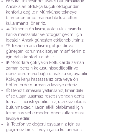
🚻 Sürat teknesinde tuvalet bulunmaktadır.
Ancak alan oldukça küçük olduğundan
konforlu değildir. Mümkünse tekneye
binmeden önce marinadaki tuvaletleri
kullanmanızı öneririz.
☀️ Teknenin ön kısmı, yolculuk sırasında
harika manzaralar ve fotoğraf çekimi için
idealdir. Ancak güneşten etkilenebilirsiniz.
🌴 Teknenin arka kısmı gölgelidir ve
güneşten korunmak isteyen misafirlerimiz
için daha konforlu olabilir.
⛽ Motorlara çok yakın koltuklarda zaman
zaman benzin kokusu hissedilebilir ve
deniz durumuna bağlı olarak su sıçrayabilir.
Kokuya karşı hassassanız orta veya ön
bölümlerde oturmanızı tavsiye ederiz.
🤢 Deniz tutmasına yatkınsanız, limandaki
ofise ulaşır ulaşmaz resepsiyondan deniz
tutması ilacı isteyebilirsiniz, ücretsiz olarak
bulunmaktadır. İlacın etkili olabilmesi için
tekne hareket etmeden önce kullanılması
tavsiye edilir.
📱 Telefon ve değerli eşyalarınız için su
geçirmez bir kılıf veya çanta kullanmanız