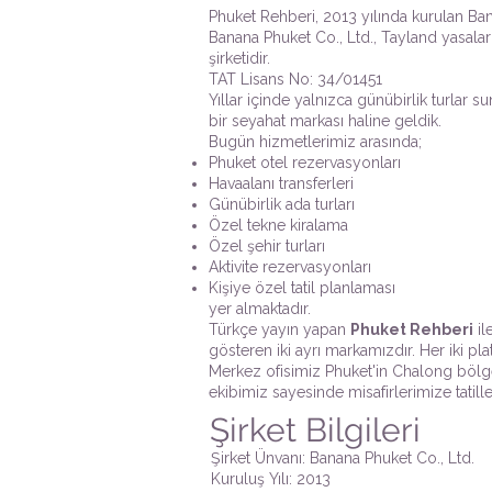
Phuket Rehberi, 2013 yılında kurulan Bana
Banana Phuket Co., Ltd., Tayland yasalar
şirketidir.
TAT Lisans No: 34/01451
Yıllar içinde yalnızca günübirlik turlar s
bir seyahat markası haline geldik.
Bugün hizmetlerimiz arasında;
Phuket otel rezervasyonları
Havaalanı transferleri
Günübirlik ada turları
Özel tekne kiralama
Özel şehir turları
Aktivite rezervasyonları
Kişiye özel tatil planlaması
yer almaktadır.
Türkçe yayın yapan
Phuket Rehberi
il
gösteren iki ayrı markamızdır. Her iki pla
Merkez ofisimiz Phuket'in Chalong bölg
ekibimiz sayesinde misafirlerimize tati
Şirket Bilgileri
Şirket Ünvanı: Banana Phuket Co., Ltd.
Kuruluş Yılı: 2013