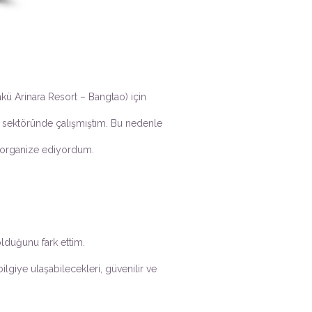
nkü Arinara Resort – Bangtao) için
e sektöründe çalışmıştım. Bu nedenle
rı organize ediyordum.
olduğunu fark ettim.
lgiye ulaşabilecekleri, güvenilir ve