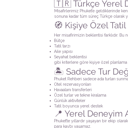
🇹🇷 Türkçe Yerel 
Misafirlerimiz Phuket’e geldiklerinde ken
sonuna kadar tüm süreç Türkçe olarak yö
🧭 Kişiye Özel Tati
Her misafirimizin beklentisi farklıdır. Bu
Bütçe
Tatil tarzı
Aile yapısı
Seyahat beklentisi
gibi kriterlere göre kişiye özel planlama y
🏝️ Sadece Tur De
Phuket Rehberi sadece ada turları sunma
Otel rezervasyonları
Havaalanı transferleri
Özel turlar ve tekne kiralama
Günlük aktiviteler
Tatil boyunca yerel destek
📍 Yerel Deneyim A
Phuket’te yıllardır yaşayan bir ekip ola
para kaybı yaşamaz.