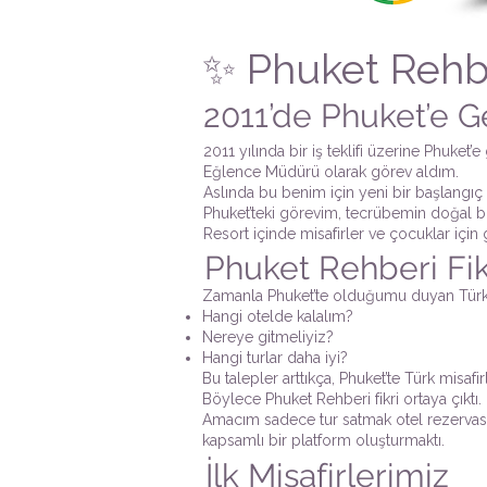
✨ Phuket Rehb
2011’de Phuket’e G
2011 yılında bir iş teklifi üzerine Phuke
Eğlence Müdürü olarak görev aldım.
Aslında bu benim için yeni bir başlangıç
Phuket’teki görevim, tecrübemin doğal b
Resort içinde misafirler ve çocuklar için
Phuket Rehberi Fi
Zamanla Phuket’te olduğumu duyan Türk m
Hangi otelde kalalım?
Nereye gitmeliyiz?
Hangi turlar daha iyi?
Bu talepler arttıkça, Phuket’te Türk misaf
Böylece Phuket Rehberi fikri ortaya çıktı.
Amacım sadece tur satmak otel rezervasyon
kapsamlı bir platform oluşturmaktı.
İlk Misafirlerimiz