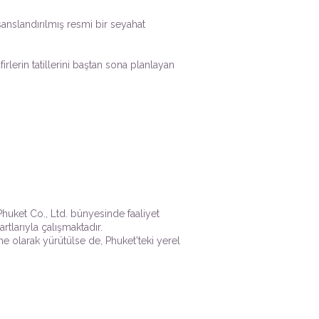
sanslandırılmış resmi bir seyahat
irlerin tatillerini baştan sona planlayan
Phuket Co., Ltd. bünyesinde faaliyet
rtlarıyla çalışmaktadır.
olarak yürütülse de, Phuket'teki yerel