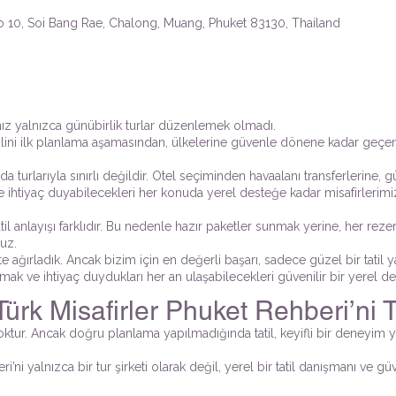
o 10, Soi Bang Rae, Chalong, Muang, Phuket 83130, Thailand
yalnızca günübirlik turlar düzenlemek olmadı.
atilini ilk planlama aşamasından, ülkelerine güvenle dönene kadar geç
turlarıyla sınırlı değildir. Otel seçiminden havaalanı transferlerine, g
te ihtiyaç duyabilecekleri her konuda yerel desteğe kadar misafirlerim
tatil anlayışı farklıdır. Bu nedenle hazır paketler sunmak yerine, her re
ruz.
'te ağırladık. Ancak bizim için en değerli başarı, sadece güzel bir tatil 
ak ve ihtiyaç duydukları her an ulaşabilecekleri güvenilir bir yerel de
k Misafirler Phuket Rehberi’ni T
oktur. Ancak doğru planlama yapılmadığında tatil, keyifli bir deneyim 
ni yalnızca bir tur şirketi olarak değil, yerel bir tatil danışmanı ve güv