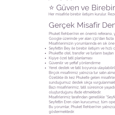
⭐ Güven ve Birebir 
Her misafirle birebir iletişim kurulur. R
Gerçek Misafir De
Phuket Rehberi’nin en önemli referansı, yı
Google üzerinde yer alan 130’dan fazla
Misafirlerimizin yorumlarında en sık öne 
Seyfettin Bey ile birebir iletişim ve hızlı
Phuket’te otel, transfer ve turların başt
Kişiye özel tatil planlaması
Güvenilir ve şeffaf yönlendirme
Yerel destek ve tatil boyunca ulaşılabilirl
Birçok misafirimiz yalnızca tur satın almak
Özellikle ilk kez Phuket’e gelen misafir
sunduğumuz destek sıkça vurgulanmakt
Bazı misafirlerimiz, tatil süresince yaşa
oluşturduğunu ifade etmektedir.
Misafirlerimiz tarafından genellikle “Sey
Seyfettin Eren olan kurucumuz, tüm opera
Bu yorumlar, Phuket Rehberi’nin yalnızca 
göstermektedir.