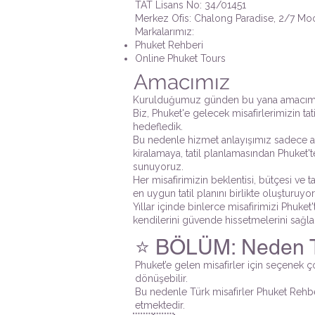
TAT Lisans No: 34/01451
Merkez Ofis: Chalong Paradise, 2/7 Mo
Markalarımız:
Phuket Rehberi
Online Phuket Tours
Amacımız
Kurulduğumuz günden bu yana amacımız 
Biz, Phuket'e gelecek misafirlerimizin t
hedefledik.
Bu nedenle hizmet anlayışımız sadece ada 
kiralamaya, tatil planlamasından Phuket'
sunuyoruz.
Her misafirimizin beklentisi, bütçesi ve 
en uygun tatil planını birlikte oluşturuyo
Yıllar içinde binlerce misafirimizi Phuket
kendilerini güvende hissetmelerini sağlam
⭐ BÖLÜM: Neden Tür
Phuket’e gelen misafirler için seçenek ç
dönüşebilir.
Bu nedenle Türk misafirler Phuket Rehberi’
etmektedir.