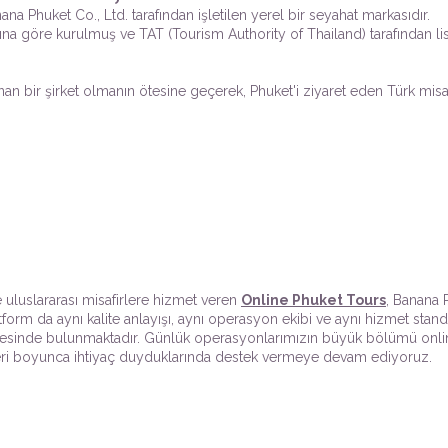
na Phuket Co., Ltd. tarafından işletilen yerel bir seyahat markasıdır.
ına göre kurulmuş ve TAT (Tourism Authority of Thailand) tarafından li
unan bir şirket olmanın ötesine geçerek, Phuket'i ziyaret eden Türk misaf
e uluslararası misafirlere hizmet veren
Online Phuket Tours
, Banana 
tform da aynı kalite anlayışı, aynı operasyon ekibi ve aynı hizmet standa
esinde bulunmaktadır. Günlük operasyonlarımızın büyük bölümü online 
lleri boyunca ihtiyaç duyduklarında destek vermeye devam ediyoruz.