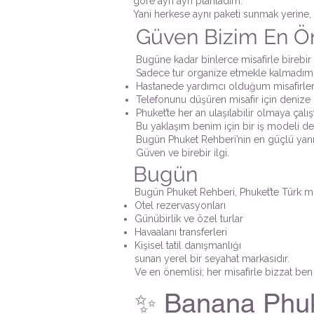
göre ayrı ayrı planladım.
Yani herkese aynı paketi sunmak yerine, k
Güven Bizim En Ö
Bugüne kadar binlerce misafirle birebir
Sadece tur organize etmekle kalmadım
Hastanede yardımcı olduğum misafirle
Telefonunu düşüren misafir için deniz
Phuket’te her an ulaşılabilir olmaya çalı
Bu yaklaşım benim için bir iş modeli değ
Bugün Phuket Rehberi’nin en güçlü yanı
Güven ve birebir ilgi.
Bugün
Bugün Phuket Rehberi, Phuket’te Türk mis
Otel rezervasyonları
Günübirlik ve özel turlar
Havaalanı transferleri
Kişisel tatil danışmanlığı
sunan yerel bir seyahat markasıdır.
Ve en önemlisi; her misafirle bizzat b
✨ Banana Phuke