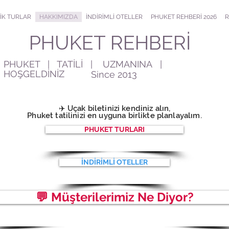
İK TURLAR
HAKKIMIZDA
İNDİRİMLİ OTELLER
PHUKET REHBERİ 2026
R
PHUKET REHBERİ
PHUKET | TATİLİ | UZMANINA |
HOŞGELDİNİZ
Since 2013
✈️ Uçak biletinizi kendiniz alın,
Phuke
t tatilinizi en uyguna birlikte planlayalım.
PHUKET TURLARI
İNDİRİMLİ OTELLER
💬 Müşterilerimiz Ne Diyor?