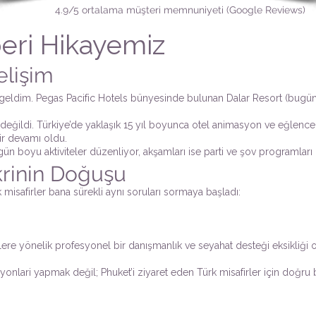
4.9/5 ortalama müşteri memnuniyeti (Google Reviews)
eri Hikayemiz
elişim
t’e geldim. Pegas Pacific Hotels bünyesinde bulunan Dalar Resort (bugü
 değildi. Türkiye’de yaklaşık 15 yıl boyunca otel animasyon ve eğlenc
ir devamı oldu.
 gün boyu aktiviteler düzenliyor, akşamları ise parti ve şov programla
krinin Doğuşu
isafirler bana sürekli aynı soruları sormaya başladı:
irlere yönelik profesyonel bir danışmanlık ve seyahat desteği eksikliği 
lari yapmak değil; Phuket’i ziyaret eden Türk misafirler için doğru bi