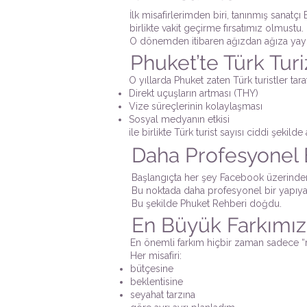
İlk misafirlerimden biri, tanınmış sanatç
birlikte vakit geçirme fırsatımız olmustu.
O dönemden itibaren ağızdan ağıza yayıl
Phuket’te Türk Tur
O yıllarda Phuket zaten Türk turistler tar
Direkt uçuşların artması (THY)
Vize süreçlerinin kolaylaşması
Sosyal medyanın etkisi
ile birlikte Türk turist sayısı ciddi şekilde a
Daha Profesyonel 
Başlangıçta her şey Facebook üzerinden i
Bu noktada daha profesyonel bir yapıya g
Bu şekilde Phuket Rehberi doğdu.
En Büyük Farkımız
En önemli farkım hiçbir zaman sadece 
Her misafiri:
bütçesine
beklentisine
seyahat tarzına