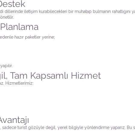
Destek
di dillerinde iletişim kurabilecekleri bir muhatap bulmanın rahatlığını 
netilir.
l Planlama
 nedenle hazır paketler yerine;
apılır.
ğil, Tam Kapsamlı Hizmet
z. Hizmetlerimiz:
vantajı
rak, sadece turist gözüyle değil, yerel bilgiyle yönlendirme yaparız. B