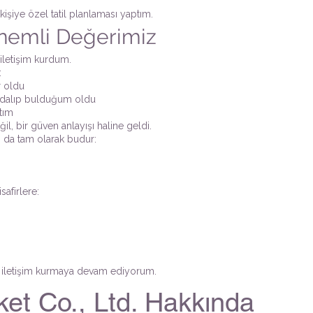
işiye özel tatil planlaması yaptım.
nemli Değerimiz
 iletişim kurdum.
:
r oldu
e dalıp bulduğum oldu
ştım
il, bir güven anlayışı haline geldi.
 da tam olarak budur:
afirlere:
en iletişim kurmaya devam ediyorum.
t Co., Ltd. Hakkında