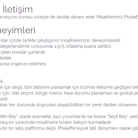
İletişim
ezervasyon sonrası süreçte de destek devam eder. Misafirlerimiz Phuket’
neyimleri
llar içinde birlikte çalıştığımız misafirlerimizin deneyimleridir.
 değerlendirme sonucunda 4.9/5 ortalama puana sahibiz.
çıkan konular şunlardır:
 destek
an sona organize edilmesi
ik
 için değil, tüm tatillerini planlamak için bizimle iletişime geçtiğini be
ler için; otel seçimi, bölge önerisi, hava durumu planlaması ve günlük 
adır.
dıkları her durumda doğrudan ulaşabildikleri bir yerel destek olmasının
fettin Bey” olarak anılmakta, bazı yorumlarda ise kısaca “Seyfi Bey” şek
syon sürecinde misafirlerle birebir iletişim kurmaktadır.
bir tur satış platformu değil, Phuket’te kişisel tatil danışmanı olarak 