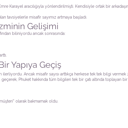
ı Emre Karayel aracılığıyla yönlendirilmişti. Kendisiyle ortak bir arkada
an tavsiyelerle misafir sayımız artmaya başladı.
izminin Gelişimi
afından biliniyordu ancak sonrasında:
rttı.
Bir Yapıya Geçiş
lerliyordu. Ancak misafir sayısı arttıkça herkese tek tek bilgi vermek z
eçerek, Phuket hakkında tüm bilgileri tek bir çatı altında toplayan bir
“müşteri” olarak bakmamak oldu.