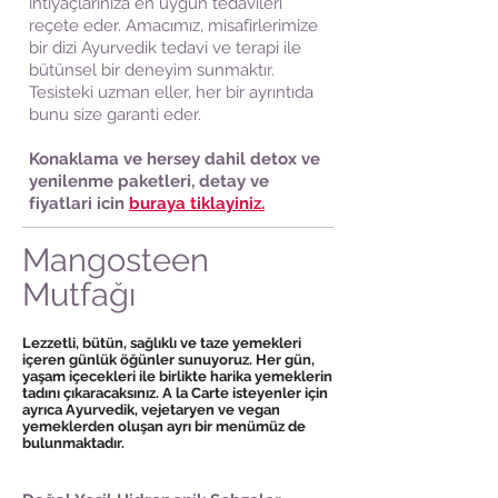
ihtiyaçlarınıza en uygun tedavileri
reçete eder. Amacımız, misafirlerimize
bir dizi Ayurvedik tedavi ve terapi ile
bütünsel bir deneyim sunmaktır.
Tesisteki uzman eller, her bir ayrıntıda
bunu size garanti eder.
Konaklama ve hersey dahil detox ve
yenilenme paketleri, detay ve
fiyatlari icin
buraya tiklayiniz.
Mangosteen
Mutfağı
Project Name
Lezzetli, bütün, sağlıklı ve taze yemekleri
içeren günlük öğünler sunuyoruz. Her gün,
yaşam içecekleri ile birlikte harika yemeklerin
tadını çıkaracaksınız. A la Carte isteyenler için
ayrıca Ayurvedik, vejetaryen ve vegan
yemeklerden oluşan ayrı bir menümüz de
bulunmaktadır.