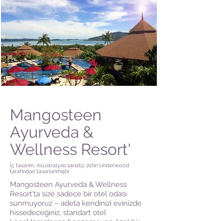
Mangosteen
Ayurveda &
Wellness Resort'
İç tasarım, Avustralyalı sanatçı John Underwood
tarafından tasarlanmıştır.
Mangosteen Ayurveda & Wellness
Resort'ta size sadece bir otel odası
sunmuyoruz – adeta kendinizi evinizde
hissedeceğiniz, standart otel