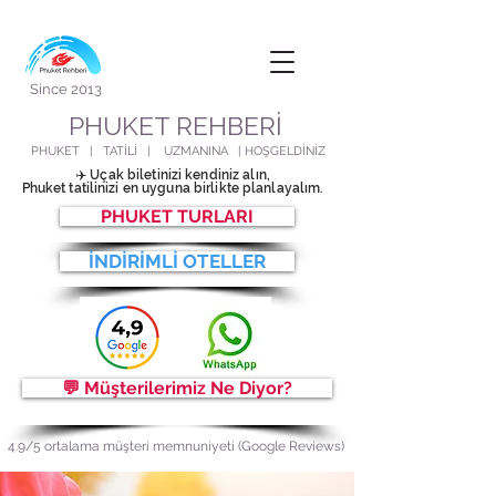
Since 2013
PHUKET REHBERİ
PHUKET | TATİLİ | UZMANINA | HOŞGELDİNİZ
✈️ Uçak biletinizi kendiniz alın,
Phuke
t tatilinizi en uyguna birlikte planlayalım.
PHUKET TURLARI
İNDİRİMLİ OTELLER
💬 Müşterilerimiz Ne Diyor?
4.9/5 ortalama müşteri memnuniyeti (Google Reviews)