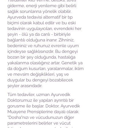
Ttedaviler kilo verme, detoks, stres
giderme, enerji yenileme gibi belirli
sağlık sorunlarına yönelik olabilir.
Ayurveda tedavisi alternatif bir tıp
biçimi olarak kabul edilir ve bu eski
tedavinin uygulayıcıları, evrendeki her
şeyin - ölü ya da canlı - birbiriyle
bağlantılı olduğuna inanır. Zihniniz,
bedeniniz ve ruhunuz evrenle uyum
içindeyse sağlıklısınızdır. Bu dengeyi
bozan bir şey olduğunda, hastalığa
yakalanma olasılığınız artar. Genetik ya
da doğum kusurları, yaralanmalar, iklim
ve mevsim değişiklikleri, yaş ve
duygular bu dengeyi bozabilecek
şeyler arasındadır.
Tüm tedaviler, uzman Ayurvedik
Doktorumuz ile yapılan ayrıntılı bir
gorusme ile başlar. Doktor, Ayurvedik
Muayene Prensiplerine dayalı olarak
"Dosha"nızı ve vücudunuzun diğer
parametrelerini belirler ve vücut